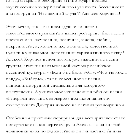
18 и 19 февраля в ресторане «Пино Нуар» прошел
акустический концерт любимого музыканта, бессменного
лидера группы "Несчастный случай" Алексея Кортнева!
Этот вечер, как и все предыдущие концерты
замечательного музыканта в нашем ресторане, был полон
прекрасного настроения, позитива, юмора, любви,
искренности, и, конечно же, отличной, качественной
музыки в уникальном исполнении харизматичного певца!
Алексей Кортнев исполнил как уже знаменитые песни
группы, ставшие неотъемлемой частью российской
песенной культуры - «Если б не было тебя», «Что ты имела
ввиду», «Выборы», -так и совсем новые песни,
написанные группой специально для камерного
выступления. А уникальное исполнение любимой песни
«Генералы песчаных карьеров» под аккомпанемент
саксофониста Дмитрия никого не оставил равнодушным.
Особенным приятным сюрпризом для всех зрителей стало
присутствие на концерте супруги Алексея - знаменитой
чемпионки мира по художественной гимнастике Амины