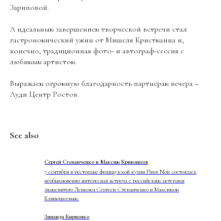
Зариповой.
А идеальным завершением творческой встречи стал
гастрономический ужин от Мишеля Кристманна и,
конечно, традиционная фото- и автограф-сессия с
любимым артистом.
Выражаем огромную благодарность партнерам вечера –
Ауди Центр Ростов.
See also
Сергей Степанченко и Максим Кривошеев
7 сентября в ресторане французской кухни Pinot Noir состоялась
необыкновенно интересная встреча с российским актерами
знаменитого Ленкома Сергеем Степанченко и Максимом
Кривошеевым.
Зинаида Кириенко