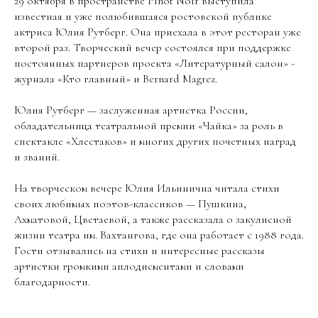
29 октября в пространстве Pinot Noir выступила
известная и уже полюбившаяся ростовской публике
актриса Юлия Рутберг. Она приехала в этот ресторан уже
второй раз. Творческий вечер состоялся при поддержке
постоянных партнеров проекта «Литературный салон» -
журнала «Кто главный» и Bernard Magrez.
Юлия Рутберг — заслуженная артистка России,
обладательница театральной премии «Чайка» за роль в
спектакле «Хлестаков» и многих других почетных наград
и званий.
На творческом вечере Юлия Ильинична читала стихи
своих любимых поэтов-классиков — Пушкина,
Ахматовой, Цветаевой, а также рассказала о закулисной
жизни театра им. Вахтангова, где она работает с 1988 года.
Гости отзывались на стихи и интересные рассказы
артистки громкими аплодисментами и словами
благодарности.