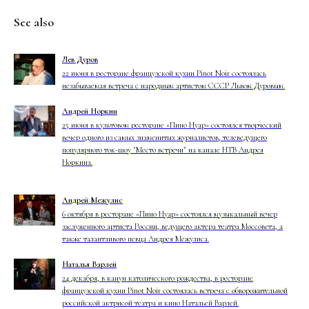
See also
Лев Дуров
22 июня в ресторане французской кухни Pinot Noir состоялась
незабываемая встреча с народным артистом СССР Львом Дуровым.
Андрей Норкин
25 июня в культовом ресторане «Пино Нуар» состоялся творческий
вечер одного из самых знаменитых журналистов, телеведущего
популярного ток-шоу "Место встречи" на канале НТВ Андрея
Норкина.
Андрей Межулис
6 октября в ресторане «Пино Нуар» состоялся музыкальный вечер
заслуженного артиста России, ведущего актера театра Моссовета, а
также талантливого певца Андрея Межулиса.
Наталья Варлей
24 декабря, в канун католического рождества, в ресторане
французской кухни Pinot Noir состоялась встреча с обворожительной
российской актрисой театра и кино Натальей Варлей.