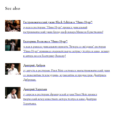
See also
Гастрономический ужин Black Edition в "Пино Нуар"!
19 мая в ресторане "Пино Нуар" прошел уникальный
гастрономический ужин бренд шеф-повара Мишеля Кристманна!
Екатерина Волкова в "Пино Нуар"!
31 мая в рамках уникального проекта "Вечера со звёздами" ресторан
"Пино Нуар" принимал очаровательную актрису театра и кино, певицу
и автора песен Екатерину Волкову!
Дмитрий Дибров
25 августа в ресторане Pinot Noir состоялся эногастрономический ужин
со знаменитым телеведущим, музыкантом и продюсером Дмитрием
Дибровым.
Дмитрий Харатьян
17 апреля в ресторане французской кухни Pinot Noir прошел
творческий вечер известного актера театра и кино Дмитрия
Харатьяна.