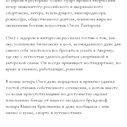
10 апреля в ресторане «Пино Нуар» прошел творческий
вечер знаменитого российского и американского
спортсмена, актёра, телеведущего, кинопродюсера,
режиссёра, общественного деятеля, чемпиона мира по
смешанным боевым искусствам Олега Тактарова.
Олег с задором и интересом рассказал гостям о том, как
ему, успешному бизнесмену в 90-х, неожиданного даже для
самого себя захотелось все бросить и уехать в Америку,
где ему с легкостью удалось добиться спортивной и
актерской славы. Он всегда принимает нестандартные, но
яркие и главное, работающие, решения.
В конце вечера Олег даже порадовал и приятно удивил
гостей стихами собственного сочинения, а потом вместе
со всеми присутствующими по достоинству оценил
изысканные блюда от нашего звездного бренд-шеф
повара Мишеля Кристманна и даже пообщался с ним
лично о кухне, спорте и путешествиях.