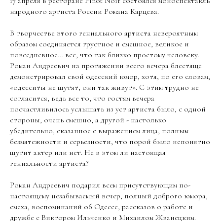
17 апреля в ресторане Pinot Noir состоялся моноспектакль
народного артиста России Романа Карцева.
В творчестве этого гениального артиста невероятным
образом соединяется грустное и смешное, великое и
повседневное… все, что так близко простому человеку.
Роман Андреевич на протяжении всего вечера блестяще
демонстрировал свой одесский юмор, хотя, по его словам,
«одесситы не шутят, они так живут». С этим трудно не
согласится, ведь все то, что гостям вечера
посчастливилось услышать из уст артиста было, с одной
стороны, очень смешно, а другой - настолько
убедительно, сказанное с выражением лица, полным
безмятежности и серьезности, что порой было непонятно
шутит актер или нет. Не в этом ли настоящая
гениальности артиста?
Роман Андреевич подарил всем присутствующим по-
настоящему незабываемый вечер, полный доброго юмора,
смеха, воспоминаний об Одессе, рассказов о работе и
дружбе с Виктором Ильченко и Михаилом Жванецким.