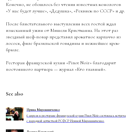
Конечно, не обошлось без чтения известных монологов
«У нас будет лучше», «Дедушка», «Реквием по СССР» и др.
После блистательного выступления всех гостей ждал
изысканный ужин от Мишеля Кристманна. На этот раз
звездный шеф-повар представил ароматное карпаччо из
лосося, филе бразильской говядины и нежнейшее крем-
брюле.
Ресторан французской кухни «Pinot Noir» благодарит
постоянного партнера — журнал «Кто главный».
See also
Ирина Мирошниченко
6 апреля в ресторане французской кухни Pinot Noir состоялась встреча
с народной артисткой РСФСР Ириной Мирошниченко.
Леонид Каневский