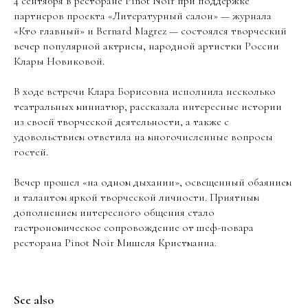
4 сентября в ресторане Pinot Noir при поддержке
партнеров проекта «Литературный салон» — журнала
«Кто главный» и Bernard Magrez — состоялся творческий
вечер популярной актрисы, народной артистки России
Клары Новиковой.
В ходе встречи Клара Борисовна исполнила несколько
театральных миниатюр, рассказала интересные истории
из своей творческой деятельности, а также с
удовольствием ответила на многочисленные вопросы
гостей.
Вечер прошел «на одном дыхании», освещенный обаянием
и талантом яркой творческой личности. Приятным
дополнением интересного общения стало
гастрономическое сопровождение от шеф-повара
ресторана Pinot Noir Мишеля Кристманна.
See also