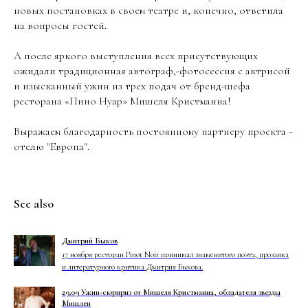
новых постановках в своем театре и, конечно, ответила
на вопросы гостей.
А после яркого выступления всех присутствующих
ожидали традиционная автограф,-фотосессия с актрисой
и изысканный ужин из трех подач от бренд-шефа
ресторана «Пино Нуар» Мишеля Кристманна!
Выражаем благодарность постоянному партнеру проекта -
отелю "Европа".
See also
Дмитрий Быков
17 ноября ресторан Pinot Noir принимал знаменитого поэта, прозаика
и литературного критика Дмитрия Быкова.
29.09 Ужин-сюрприз от Мишеля Кристманна, обладателя звезды
Мишлен