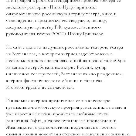
14 и 15 марта в рамках легендарного проекта «Вечера со
звездами» ресторан «Пино Нуар» принимал
очаровательную российскую актрису театра, кино и
телевидения, пародистку, телеведущую, певицу,
заслуженную артистку РФ, художественного
руководителя театра РОСТа Нонну Гришаеву.
На сайте одного из лучших российских театров, театра
им.Вахтангова, в котором актриса задействована в
нескольких ярких спектаклях, о ней написано так: «Одна
из самых востребованных актрис России, кумир
миллионов телезрителей, Вахтанговка «по рождению»,
актриса фантастического обаяния и таланта».
И с этим трудно не согласиться.
Гениальная актриса представила свою авторскую
музыкально-поэтическую программу, исполнила новые и
уже известные песни, прочитала любимые стихи
Валентина Гафта, а также отрывки из произведений
Жванецкого, с удовольствием поделилась с гостями
самыми яркими моментам актерской и закулисной жизни, о