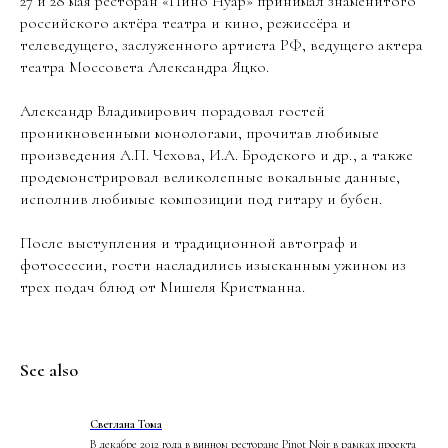
27 и 28 мая ресторан «Пино Нуар» принимал знаменитого
российского актёра театра и кино, режиссёра и
телеведущего, заслуженного артиста РФ, ведущего актера
театра Моссовета Александра Яцко.
Александр Владимирович порадовал гостей
проникновенными монологами, прочитав любимые
произведения А.П. Чехова, И.А. Бродского и др., а также
продемонстрировал великолепные вокальные данные,
исполнив любимые композиции под гитару и бубен.
После выступления и традиционной автограф и
фотосессии, гости насладились изысканным ужином из
трех подач блюд от Мишеля Кристманна.
See also
Светлана Тома
В декабре 2012 года в винном ресторане Pinot Noir в рамках проекта