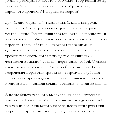
30 мая в ресторане Pinot Noir состоялся творческий вечер
знаменитого российским актером театра и кино,
народного артиста РФ Бориса Невзорова!
Яркий, многогранный, талантливый, как и все роли,
которые актер сыграл за свою 40-летнюю карьеру в
театре и кино. Ему присущи загадочность и скромность, и
в то же время необыкновенная открытость и искренность
перед зрителем, обаяние и невероятная харизма, и
одновременно мужская жесткость , непреклонность и
требовательность, когда речь идет о принципах и
честности в главной степени перед самим собой. О своих
ярких ролях, о Малом театре, о любимых поэтах…Борис
Георгиевич порадовал зрителей невероятно глубоким
прочтением произведений Евгения Евтушенко, Николая
Рубцова и др. и самыми яркими воспоминаниями из жизни.
А после блистательного выступления гости отведали
изысканный ужин от Мишеля Кристманна- деликатный
тар-тар из скандинавского лосося, нежнейшие рулетики
из poulet, фаршированные бургундскими эскарго и