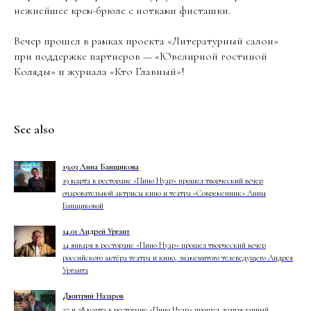
нежнейшее крем-брюле с нотками фисташки.
Вечер прошел в рамках проекта «Литературный салон»
при поддержке партнеров — «Ювелирной гостиной
Коляды» и журнала «Кто Главный»!
See also
19.03 Анна Банщикова
19 марта в ресторане «Пино Нуар» прошел творческий вечер
очаровательной актрисы кино и театра «Современник» Анны
Банщиковой
14.01 Андрей Ургант
14 января в ресторане «Пино Нуар» прошел творческий вечер
российского актёра театра и кино, знаменитого телеведущего Андрея
Урганта
Дмитрий Назаров
27 и 28 марта в ресторане «Пино Нуар» прошел долгожданный