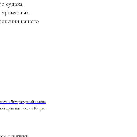
о судака,
и ароматным
полнении нашего
роекта «Литературный салон»
дной артистки России Клары
ром, сценаристом,