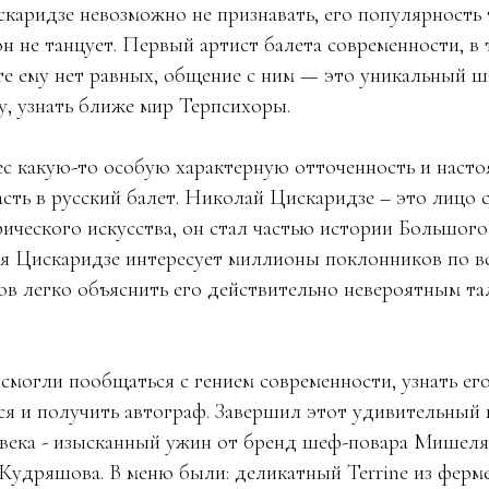
каридзе невозможно не признавать, его популярность 
он не танцует. Первый артист балета современности, в 
те ему нет равных, общение с ним — это уникальный ш
у, узнать ближе мир Терпсихоры.
с какую-то особую характерную отточенность и наст
сть в русский балет. Николай Цискаридзе – это лицо 
фического искусства, он стал частью истории Большого
 Цискаридзе интересует миллионы поклонников по вс
ов легко объяснить его действительно невероятным т
 смогли пообщаться с гением современности, узнать ег
я и получить автограф. Завершил этот удивительный 
века - изысканный ужин от бренд шеф-повара Мишеля
Кудряшова. В меню были: деликатный Terrine из ферме