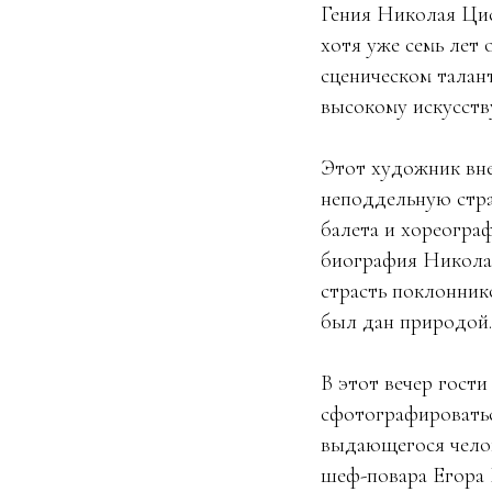
Гения Николая Цис
хотя уже семь лет 
сценическом талан
высокому искусств
Этот художник вне
неподдельную стра
балета и хореогра
биография Николая
страсть поклонник
был дан природой.
В этот вечер гости
сфотографироватьс
выдающегося чело
шеф-повара Егора 