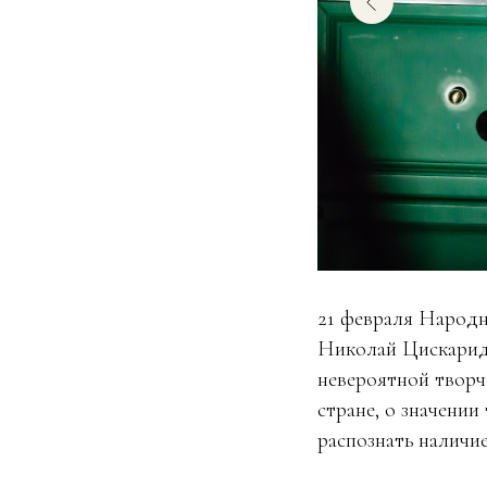
21 февраля Народн
Николай Цискаридз
невероятной творч
стране, о значении
распознать наличие