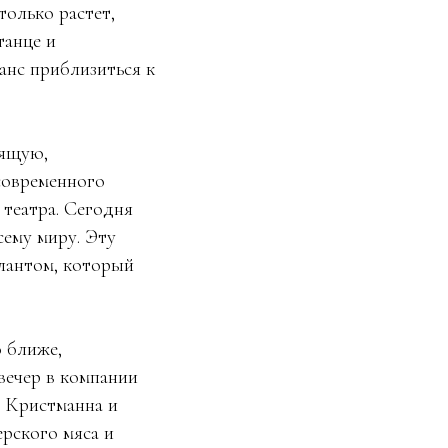
только растет,
танце и
анс приблизиться к
оящую,
современного
 театра. Сегодня
ему миру. Эту
алантом, который
о ближе,
вечер в компании
 Кристманна и
рского мяса и