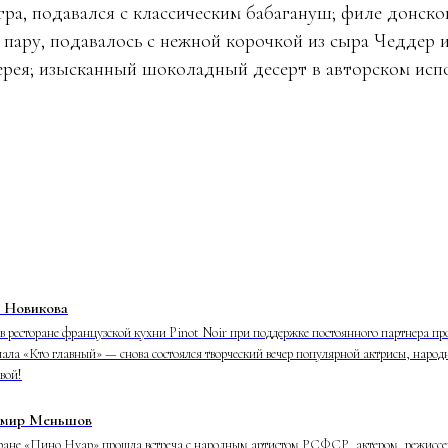
ра, подавался с классическим бабагануш; филе донског
 пару, подавалось с нежной корочкой из сыра Чеддер 
ерея; изысканный шоколадный десерт в авторском ис
 Новикова
в ресторане французской кухни Pinot Noir при поддержке постоянного партнера п
ла «Кто главный» — снова состоялся творческий вечер популярной актрисы, наро
вой!
имир Меньшов
оране «Пино Нуар» прошла встреча с народным артистом РСФСР, актером, режиссе