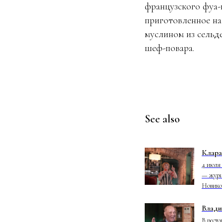
французского фуа-г
приготовленное на
муслином из сельд
шеф-повара.
See also
Клара
4 июля 
— журна
Новико
Влад
В рест