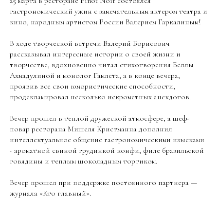
25 марта в ресторане Pinot Noir состоялся
гастрономический ужин с замечательным актером театра и
кино, народным артистом России Валерием Гаркалиным!
В ходе творческой встречи Валерий Борисович
рассказывал интересные истории о своей жизни и
творчестве, вдохновенно читал стихотворения Беллы
Ахмадулиной и монолог Гамлета, а в конце вечера,
проявив все свои юмористические способности,
продекламировал несколько искрометных анекдотов.
Вечер прошел в теплой дружеской атмосфере, а шеф-
повар ресторана Мишеля Кристманна дополнил
интеллектуальное общение гастрономическими изысками
- ароматной свиной грудинкой конфи, филе бразильской
говядины и теплым шоколадным тортиком.
Вечер прошел при поддержке постоянного партнера —
журнала «Кто главный».