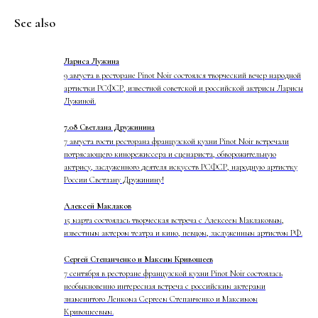
See also
Лариса Лужина
9 августа в ресторане Pinot Noir состоялся творческий вечер народной
артистки РСФСР, известной советской и российской актрисы Ларисы
Лужиной.
7.08 Светлана Дружинина
7 августа гости ресторана французской кухни Pinot Noir встречали
потрясающего кинорежиссера и сценариста, обворожительную
актрису, заслуженного деятеля искусств РСФСР, народную артистку
России Светлану Дружинину!
Алексей Маклаков
15 марта состоялась творческая встреча с Алексеем Маклаковым,
известным актером театра и кино, певцом, заслуженным артистом РФ.
Сергей Степанченко и Максим Кривошеев
7 сентября в ресторане французской кухни Pinot Noir состоялась
необыкновенно интересная встреча с российским актерами
знаменитого Ленкома Сергеем Степанченко и Максимом
Кривошеевым.