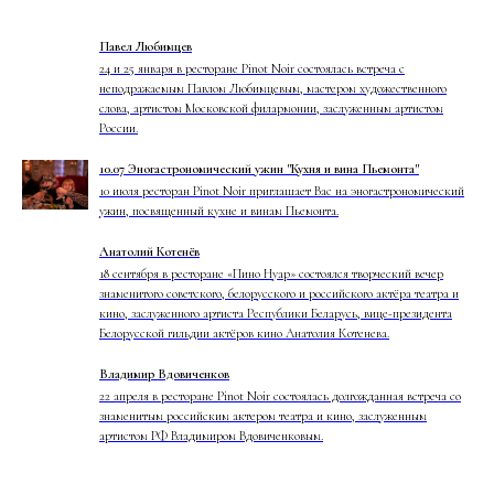
Павел Любимцев
24 и 25 января в ресторане Pinot Noir состоялась встреча с
неподражаемым Павлом Любимцевым, мастером художественного
слова, артистом Московской филармонии, заслуженным артистом
России.
10.07 Эногастрономический ужин "Кухня и вина Пьемонта"
10 июля ресторан Pinot Noir приглашает Вас на эногастрономический
ужин, посвященный кухне и винам Пьемонта.
Анатолий Котенёв
18 сентября в ресторане «Пино Нуар» состоялся творческий вечер
знаменитого советского, белорусского и российского актёра театра и
кино, заслуженного артиста Республики Беларусь, вице-президента
Белорусской гильдии актёров кино Анатолия Котенева.
Владимир Вдовиченков
22 апреля в ресторане Pinot Noir состоялась долгожданная встреча со
знаменитым российским актером театра и кино, заслуженным
артистом РФ Владимиром Вдовиченковым.