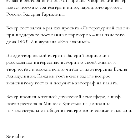
27 мая в ресторане Pinot Noir прошел творческий вечер
известного актера театра и кино, народного артиста
России Валерия Гаркалина.
Вечер состоялся в рамках проекта «Литературный салон»
при поддержке постоянных партнеров – шампанского
дома DEUTZ и журнала «Кто главный».
В ходе творческой встречи Валерий Борисович
рассказывал интересные истории о своей жизни и
творчестве и вдохновенно читал стихотворения Беллы
Ахмадулиной. Каждый гость смог задать вопрос
знаменитому гостю и получить автограф на память.
Вечер прошел в теплой дружеской атмосфере, а шеф-
повар ресторана Мишеля Кристманна дополнил
интеллектуальное общение гастрономическими изысками.
See also