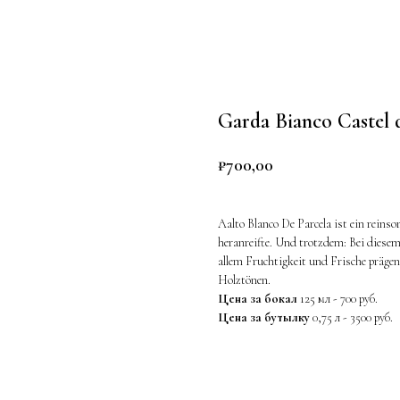
Garda Bianco Castel 
₽
700,00
Aalto Blanco De Parcela ist ein reinso
heranreifte. Und trotzdem: Bei diese
allem Fruchtigkeit und Frische präge
Holztönen.
Цена за бокал
125 мл - 700 руб.
Цена за бутылку
0,75 л - 3500 руб.