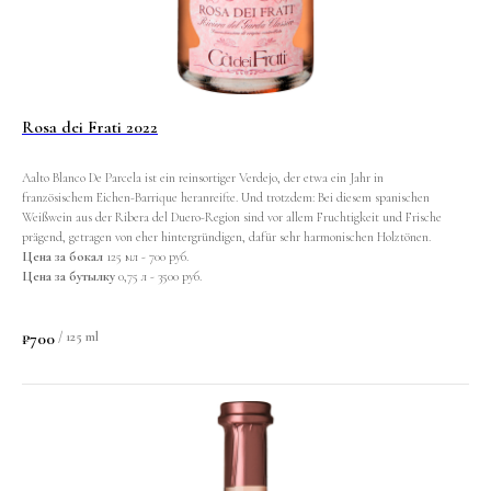
Rosa dei Frati 2022
Aalto Blanco De Parcela ist ein reinsortiger Verdejo, der etwa ein Jahr in
französischem Eichen-Barrique heranreifte. Und trotzdem: Bei diesem spanischen
Weißwein aus der Ribera del Duero-Region sind vor allem Fruchtigkeit und Frische
prägend, getragen von eher hintergründigen, dafür sehr harmonischen Holztönen.
Цена за бокал
125 мл - 700 руб.
Цена за бутылку
0,75 л - 3500 руб.
₽
700
/
125 ml