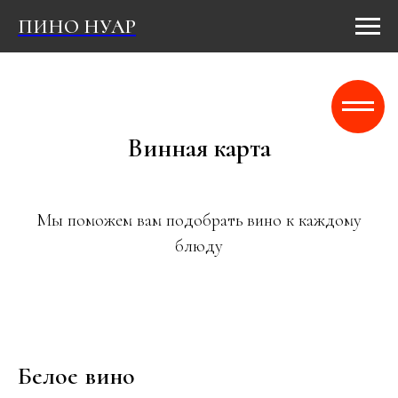
ПИНО НУАР
Винная карта
Мы поможем вам подобрать вино к каждому
блюду
Белое вино