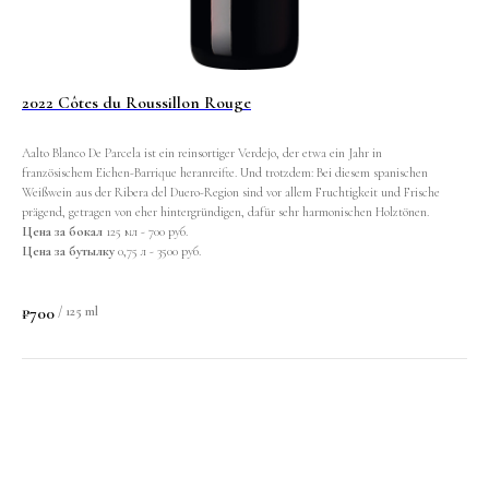
2022 Côtes du Roussillon Rouge
Aalto Blanco De Parcela ist ein reinsortiger Verdejo, der etwa ein Jahr in
französischem Eichen-Barrique heranreifte. Und trotzdem: Bei diesem spanischen
Weißwein aus der Ribera del Duero-Region sind vor allem Fruchtigkeit und Frische
prägend, getragen von eher hintergründigen, dafür sehr harmonischen Holztönen.
Цена за бокал
125 мл - 700 руб.
Цена за бутылку
0,75 л - 3500 руб.
₽
700
/
125 ml