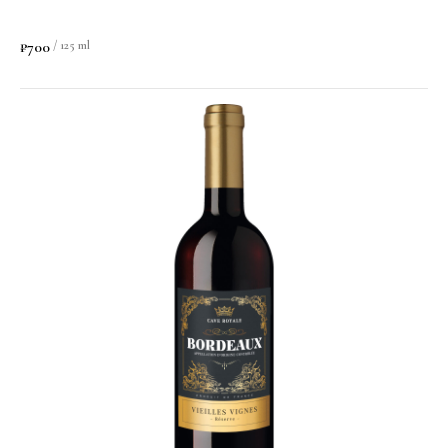
₽
700
/
125 ml