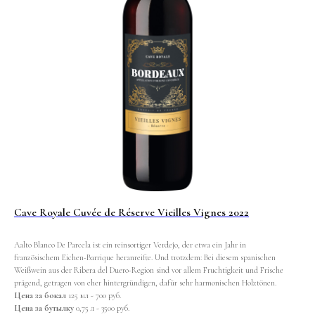
Cave Royale Cuvée de Réserve Vieilles Vignes 2022
Aalto Blanco De Parcela ist ein reinsortiger Verdejo, der etwa ein Jahr in
französischem Eichen-Barrique heranreifte. Und trotzdem: Bei diesem spanischen
Weißwein aus der Ribera del Duero-Region sind vor allem Fruchtigkeit und Frische
prägend, getragen von eher hintergründigen, dafür sehr harmonischen Holztönen.
Цена за бокал
125 мл - 700 руб.
Цена за бутылку
0,75 л - 3500 руб.